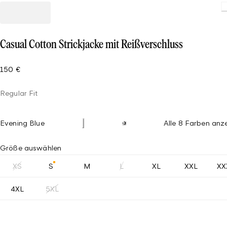
Loading.
Casual Cotton Strickjacke mit Reißverschluss
150 €
Regular Fit
Evening Blue
Alle 8 Farben anz
Größe auswählen
XS
S
M
L
XL
XXL
XX
4XL
5XL