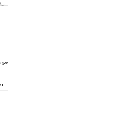
..
eigen
XL