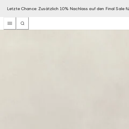
Letzte Chance: Zusätzlich 10% Nachlass auf den Final Sale fü