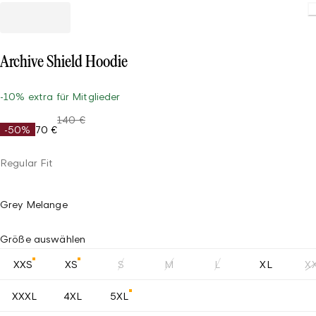
Loading.
Archive Shield Hoodie
-10% extra für Mitglieder
140 €
-50%
70 €
Regular Fit
Grey Melange
Größe auswählen
XXS
XS
S
M
L
XL
X
XXXL
4XL
5XL