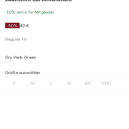
-10% extra für Mitglieder
-50%
40 €
Regular Fit
Dry Herb Green
Größe auswählen
S
M
L
XL
XXL
XXXL