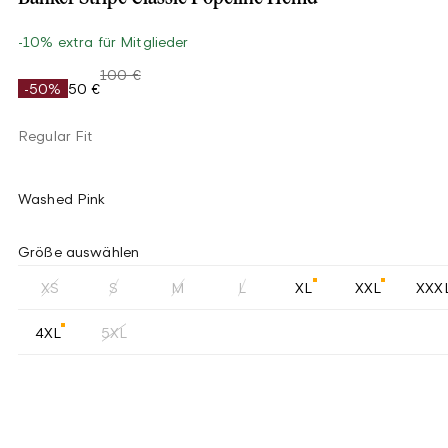
-10% extra für Mitglieder
100 €
-50%
50 €
Regular Fit
Washed Pink
Größe auswählen
XS
S
M
L
XL
XXL
XXX
4XL
5XL