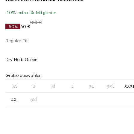
-10% extra für Mitglieder
120 €
-50%
60 €
Regular Fit
Dry Herb Green
Größe auswählen
XS
S
M
L
XL
XXL
XXX
4XL
5XL