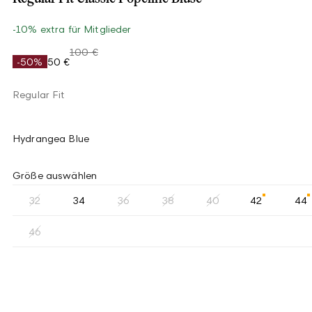
-10% extra für Mitglieder
100 €
-50%
50 €
Regular Fit
Hydrangea Blue
Größe auswählen
32
34
36
38
40
42
44
46