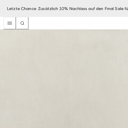
Letzte Chance: Zusätzlich 10% Nachlass auf den Final Sale fü