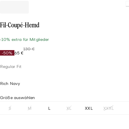
Fil-Coupé-Hemd
-10% extra für Mitglieder
130 €
-50%
65 €
Regular Fit
Rich Navy
Größe auswählen
S
M
L
XL
XXL
XXXL