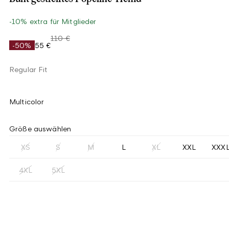
-10% extra für Mitglieder
110 €
-50%
55 €
Regular Fit
Multicolor
Größe auswählen
XS
S
M
L
XL
XXL
XXX
4XL
5XL