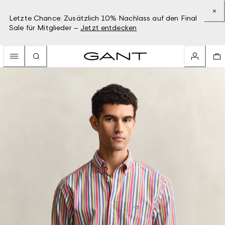
Letzte Chance: Zusätzlich 10% Nachlass auf den Final
Sale für Mitglieder –
Jetzt entdecken