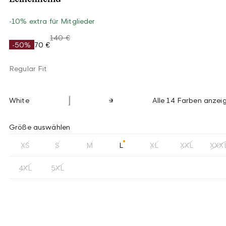
-10% extra für Mitglieder
140 €
-50%
70 €
Regular Fit
White
Alle 14 Farben anzei
Größe auswählen
XS
S
M
L
XL
XXL
XXX
4XL
5XL