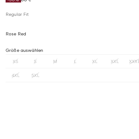
Regular Fit
Rose Red
Größe auswählen
XS
S
M
L
XL
XXL
XXX
4XL
5XL