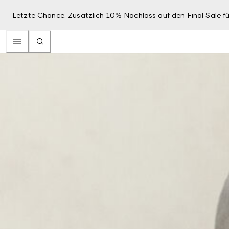
Letzte Chance: Zusätzlich 10% Nachlass auf den Final Sale fü