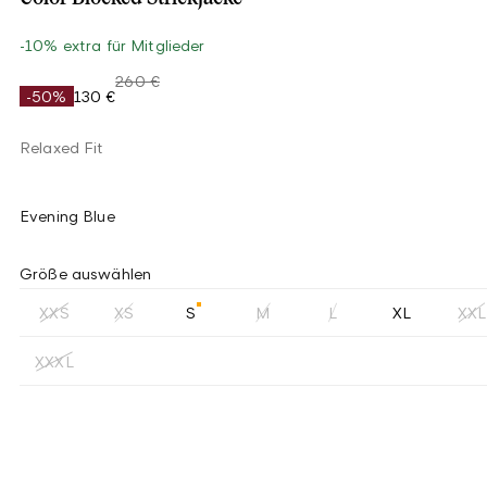
-10% extra für Mitglieder
260 €
-50%
130 €
Relaxed Fit
Evening Blue
Größe auswählen
XXS
XS
S
M
L
XL
XXL
XXXL