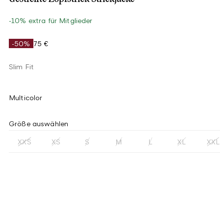
-10% extra für Mitglieder
-50%
75 €
Slim Fit
Multicolor
Größe auswählen
XXS
XS
S
M
L
XL
XXL