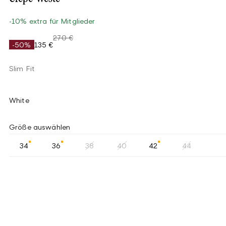
-10% extra für Mitglieder
270 €
-50%
135 €
Slim Fit
White
Größe auswählen
34
36
38
40
42
44