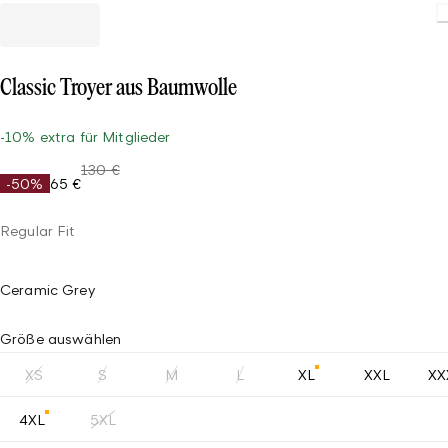
Classic Troyer aus Baumwolle
-10% extra für Mitglieder
130 €
-50%
65 €
Regular Fit
Ceramic Grey
Größe auswählen
XS
S
M
L
XL
XXL
XX
4XL
5XL