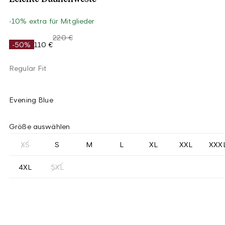
-10% extra für Mitglieder
220 €
-50%
110 €
Regular Fit
Evening Blue
Größe auswählen
XS
S
M
L
XL
XXL
XXX
4XL
5XL