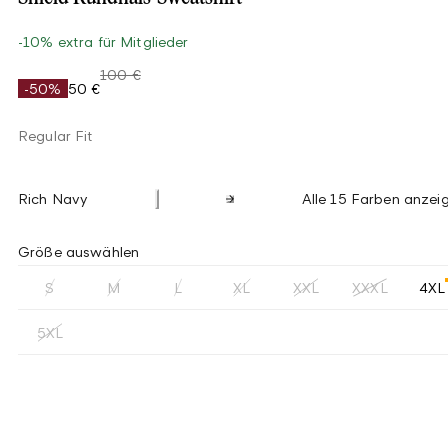
-10% extra für Mitglieder
100 €
-50%
50 €
Regular Fit
Rich Navy
Alle 15 Farben anzei
Größe auswählen
S
M
L
XL
XXL
XXXL
4XL
5XL