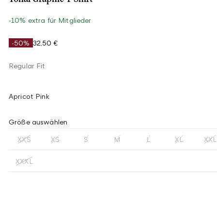
-10% extra für Mitglieder
-50%
32,50 €
Regular Fit
Apricot Pink
Größe auswählen
XXS
XS
S
M
L
XL
XXL
XXXL