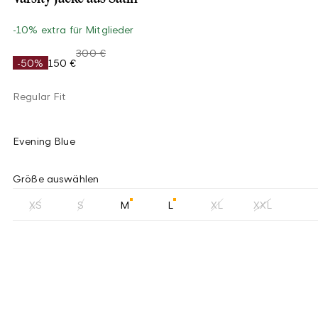
-10% extra für Mitglieder
300 €
-50%
150 €
Regular Fit
Evening Blue
Größe auswählen
XS
S
M
L
XL
XXL