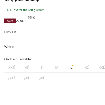
-10% extra für Mitglieder
55 €
-50%
27,50 €
Slim Fit
White
Größe auswählen
XXS
XS
S
M
L
XL
XXL
XXXL
4XL
5XL