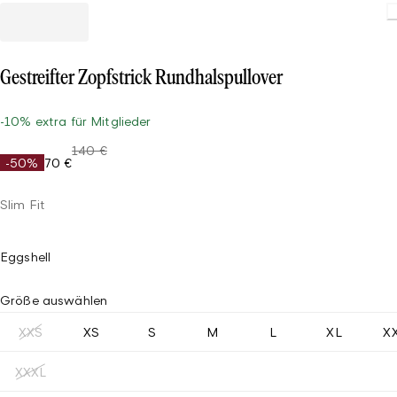
Loading
Gestreifter Zopfstrick Rundhalspullover
-10% extra für Mitglieder
140 €
-50%
70 €
Slim Fit
Eggshell
Größe auswählen
XXS
XS
S
M
L
XL
X
XXXL