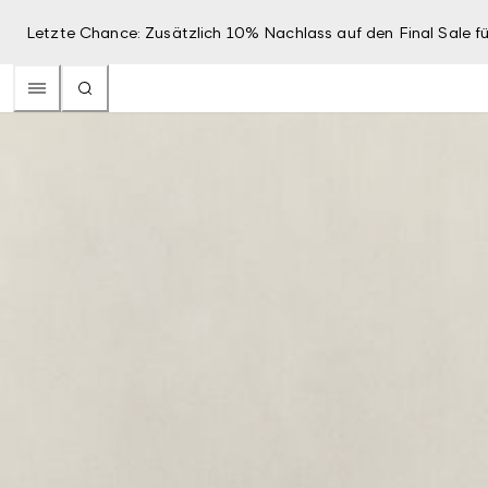
Letzte Chance: Zusätzlich 10% Nachlass auf den Final Sale fü