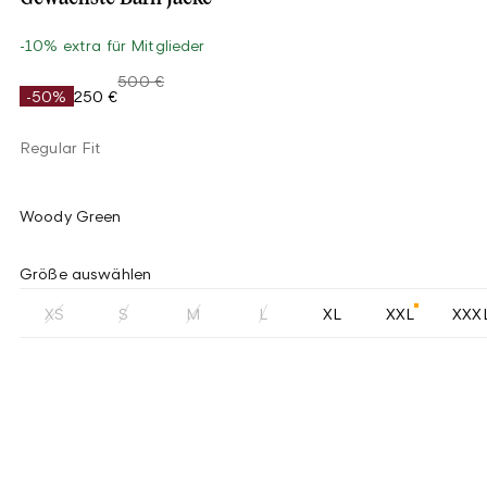
-10% extra für Mitglieder
500 €
-50%
250 €
Regular Fit
Woody Green
Größe auswählen
XS
S
M
L
XL
XXL
XXX