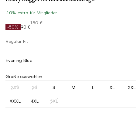
-10% extra für Mitglieder
180 €
-50%
90 €
Regular Fit
Evening Blue
Größe auswählen
XXS
XS
S
M
L
XL
XXL
XXXL
4XL
5XL