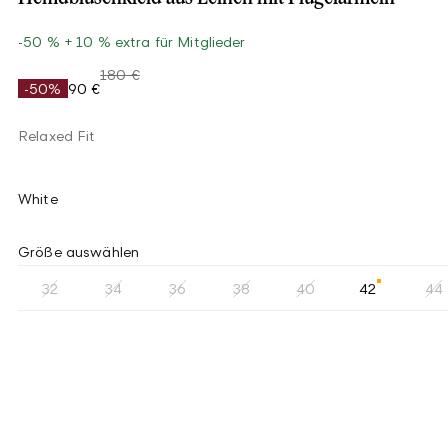
-50 % + 10 % extra für Mitglieder
180 €
-50%
90 €
Relaxed Fit
White
Größe auswählen
32
34
36
38
40
42
44