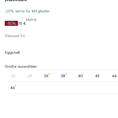
-10% extra für Mitglieder
150 €
-50%
75 €
Relaxed Fit
Eggshell
Größe auswählen
32
34
36
38
40
42
44
46