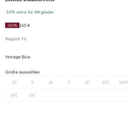
-10% extra für Mitglieder
-50%
110 €
Regular Fit
Vintage Blue
Größe auswählen
XS
S
M
L
XL
XXL
XXX
4XL
5XL