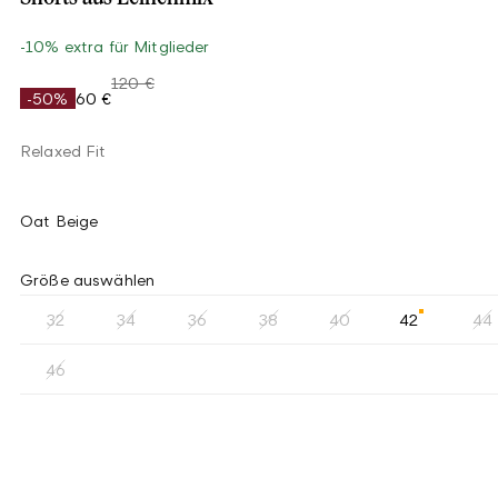
-10% extra für Mitglieder
120 €
-50%
60 €
Relaxed Fit
Oat Beige
Größe auswählen
32
34
36
38
40
42
44
46