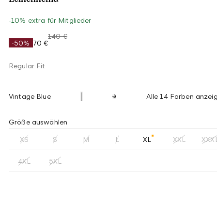
-10% extra für Mitglieder
140 €
-50%
70 €
Regular Fit
Vintage Blue
Alle 14 Farben anzei
Größe auswählen
XS
S
M
L
XL
XXL
XXX
4XL
5XL