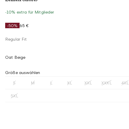
-10% extra für Mitglieder
-50%
65 €
Regular Fit
Oat Beige
Größe auswählen
S
M
L
XL
XXL
XXXL
4XL
5XL