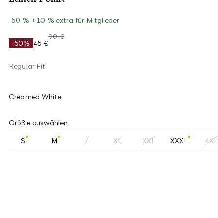
-50 % + 10 % extra für Mitglieder
90 €
-50%
45 €
Regular Fit
Creamed White
Größe auswählen
S
M
L
XL
XXL
XXXL
4XL