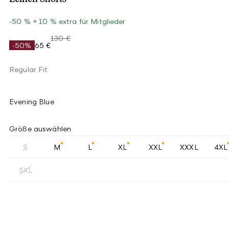
-50 % + 10 % extra für Mitglieder
130 €
-50%
65 €
Regular Fit
Evening Blue
Größe auswählen
S
M
L
XL
XXL
XXXL
4XL
5XL