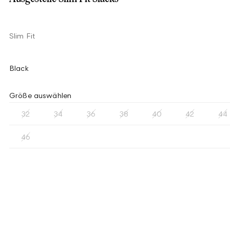
Slim Fit
Black
Größe auswählen
32
34
36
38
40
42
44
46