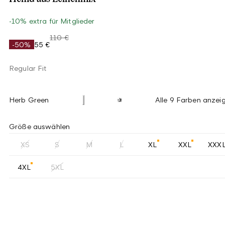
-10% extra für Mitglieder
110 €
-50%
55 €
Regular Fit
Herb Green
Alle 9 Farben anzei
Größe auswählen
XS
S
M
L
XL
XXL
XXX
4XL
5XL