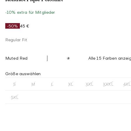
-10% extra für Mitglieder
-50%
45 €
Regular Fit
Muted Red
Alle 15 Farben anzei
Größe auswählen
S
M
L
XL
XXL
XXXL
4XL
5XL