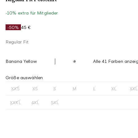
-10% extra für Mitglieder
-50%
45 €
Regular Fit
Banana Yellow
Alle 41 Farben anzei
Größe auswählen
XXS
XS
S
M
L
XL
XXL
XXXL
4XL
5XL