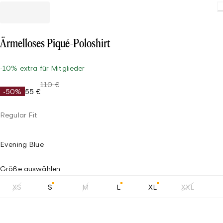
Ärmelloses Piqué-Poloshirt
-10% extra für Mitglieder
110 €
-50%
55 €
Regular Fit
Evening Blue
Größe auswählen
XS
S
M
L
XL
XXL