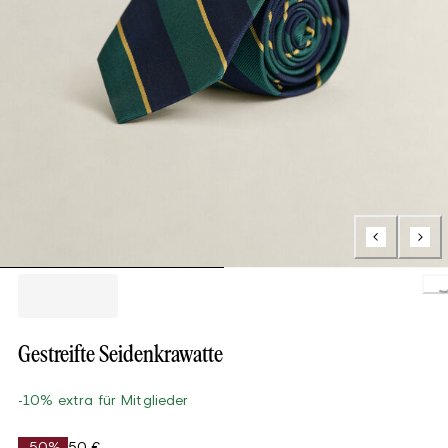
Load
Gestreifte Seidenkrawatte
-10% extra für Mitglieder
-50%
50 €