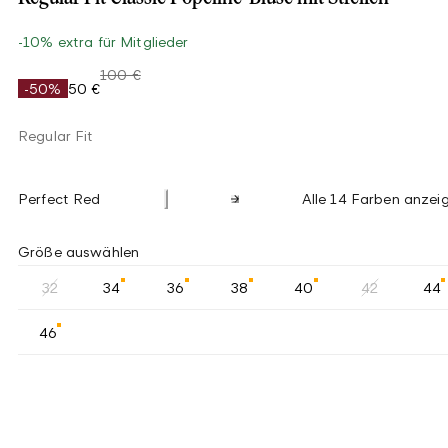
-10% extra für Mitglieder
100 €
-50%
50 €
Regular Fit
Perfect Red
Alle 14 Farben anzei
Größe auswählen
32
34
36
38
40
42
44
46