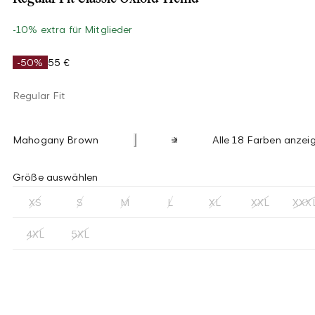
-10% extra für Mitglieder
-50%
55 €
Regular Fit
Mahogany Brown
Alle 18 Farben anzei
Größe auswählen
XS
S
M
L
XL
XXL
XXX
4XL
5XL