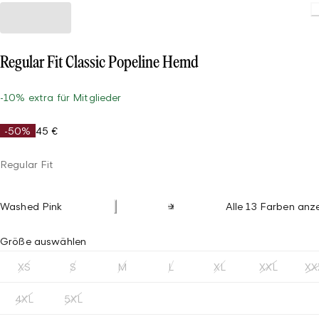
Regular Fit Classic Popeline Hemd
-10% extra für Mitglieder
-50%
45 €
Regular Fit
Washed Pink
Alle 13 Farben anz
Größe auswählen
XS
S
M
L
XL
XXL
XX
4XL
5XL