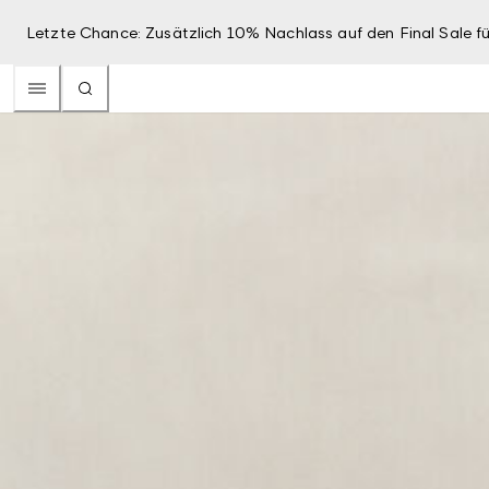
Letzte Chance: Zusätzlich 10% Nachlass auf den Final Sale fü