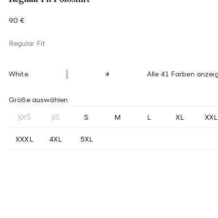
90 €
Regular Fit
White
Alle 41 Farben anzei
Größe auswählen
XXS
XS
S
M
L
XL
XXL
XXXL
4XL
5XL