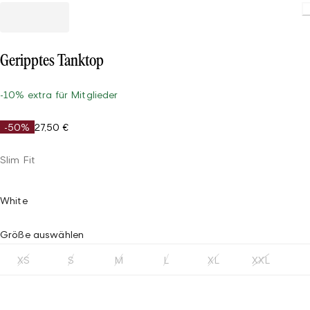
Loading.
Geripptes Tanktop
-10% extra für Mitglieder
-50%
27,50 €
Slim Fit
White
Größe auswählen
XS
S
M
L
XL
XXL