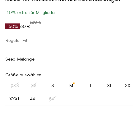
-10% extra für Mitglieder
120 €
-50%
60 €
Regular Fit
Seed Melange
Größe auswählen
XXS
XS
S
M
L
XL
XXL
XXXL
4XL
5XL