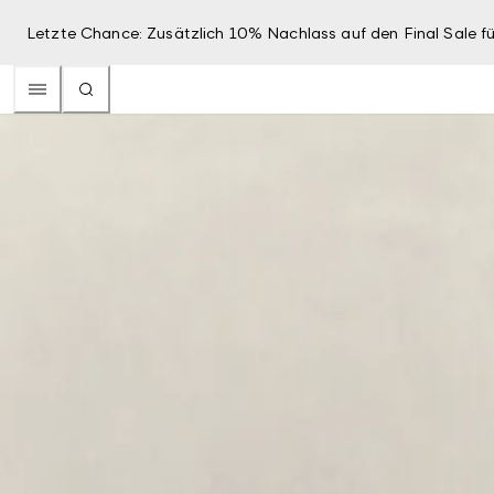
Letzte Chance: Zusätzlich 10% Nachlass auf den Final Sale fü