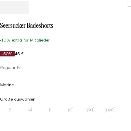
L
Seersucker Badeshorts
-10% extra für Mitglieder
-50%
45 €
Regular Fit
Marine
Größe auswählen
S
M
L
XL
XXL
XXXL