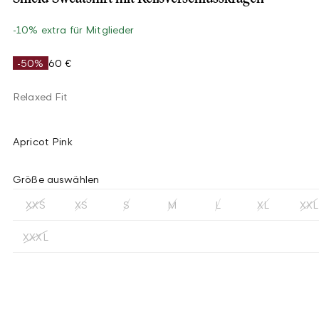
-10% extra für Mitglieder
-50%
60 €
Relaxed Fit
Apricot Pink
Größe auswählen
XXS
XS
S
M
L
XL
XXL
XXXL