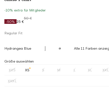
-10% extra für Mitglieder
50 €
-50%
25 €
Regular Fit
Hydrangea Blue
Alle 11 Farben anzei
Größe auswählen
XXS
XS
S
M
L
XL
XXL
XXXL