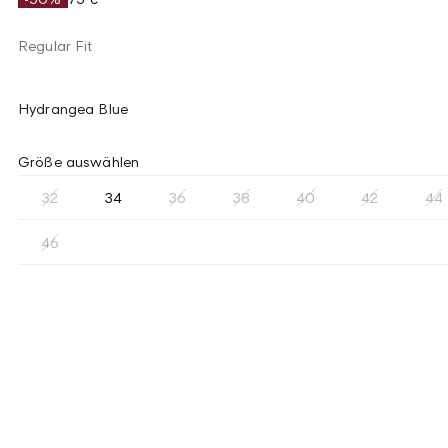
Regular Fit
Hydrangea Blue
Größe auswählen
32
34
36
38
40
42
44
46