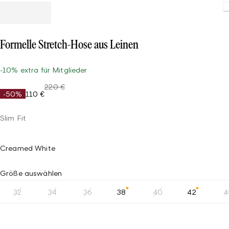
Loading
Formelle Stretch-Hose aus Leinen
-10% extra für Mitglieder
220 €
-50%
110 €
Slim Fit
Creamed White
Größe auswählen
32
34
36
38
40
42
4