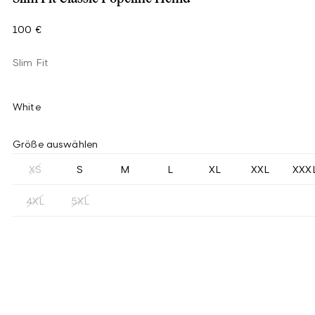
100 €
Slim Fit
White
Größe auswählen
XS
S
M
L
XL
XXL
XXX
4XL
5XL