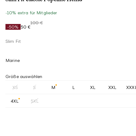
-10% extra für Mitglieder
100 €
-50%
50 €
Slim Fit
Marine
Größe auswählen
XS
S
M
L
XL
XXL
XXX
4XL
5XL